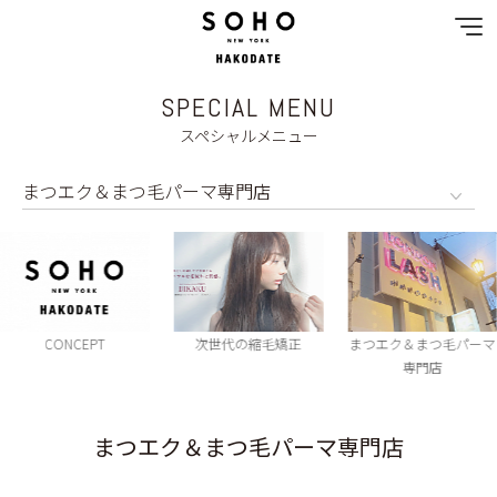
SPECIAL MENU
NEWS
スペシャルメニュー
SPECIAL MENU
MENU
SHOP & STAFF
次世代の縮毛矯正
まつエク＆まつ毛パーマ
成人式メニュー
COUPON
専門店
GALLERY
まつエク＆まつ毛パーマ専門店
RECRUIT