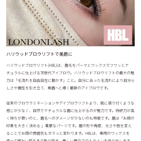
ハリウッドブロウリフトで美眉に
ハリウッドブロウリフト(HBL)は、眉毛をパーマとワックスでフワッとナ
チュラルに仕上げる次世代アイブロウ。ハリウッドブロウリフトの最大の魅
力は「毛流れを自由自在に動かす」こと。自分に合った毛流れにより自分ら
しさや個性を引き立て、美眉へと導く最新のアイブロウです。
従来のブロウラミネーションやアイブロウリフトより、肌に張り付くような
感じが少なく、自然でナチュラルな眉に仕上がるのが魅力です。持続力が高
く持ちが良いのと、眉毛へのダメージが少ないのも特徴です。眉は「お顔の
印象を大きく決める 」重要なパーツです。眉の形や角度、太さや色を変え
ることでお顔の雰囲気もガラっと変わります。HBLは、専用のワックスを
使って細かい産毛まで取り除き、美しい眉のアウトラインを作り出します。