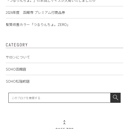
「つるりんちょ。」のお試しサイズが入荷いたしました☆
2026年度 函館市 プレミアム付商品券
髪質改善カラー「つるりんちょ。ZERO」
CATEGORY
サロンについて
SOHO函館店
SOHO松陰町店