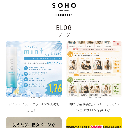
BLOG
NEWS
ブログ
SPECIAL MENU
MENU
SHOP & STAFF
COUPON
2026.7.8
2026.5.29
GALLERY
ミント アイスリセットUVが入荷し
函館で業務委託・フリーランス・
ました！
シェアサロンを探すな...
RECRUIT