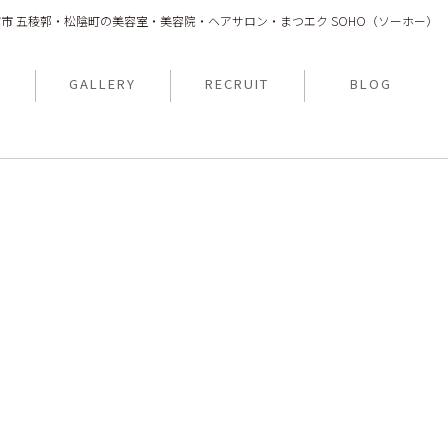
館市 五稜郭・松陰町の美容室・美容院・ヘアサロン・まつエク SOHO（ソーホー）
N
GALLERY
RECRUIT
BLOG