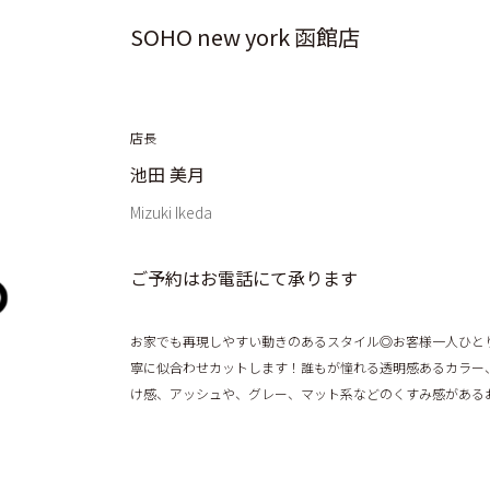
SOHO new york 函館店
店長
池田 美月
Mizuki Ikeda
ご予約はお電話にて承ります
お家でも再現しやすい動きのあるスタイル◎お客様一人ひと
寧に似合わせカットします！誰もが憧れる透明感あるカラー
け感、アッシュや、グレー、マット系などのくすみ感がある