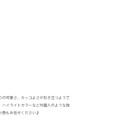
りの可愛さ、カッコよさが引き立つよう丁
、ハイライトカラーなど外国人のような抜
お色もお任せください♪