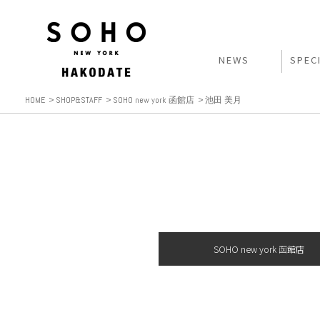
NEWS
SPEC
HOME
SHOP&STAFF
SOHO new york 函館店
池田 美月
SOHO new york 函館店