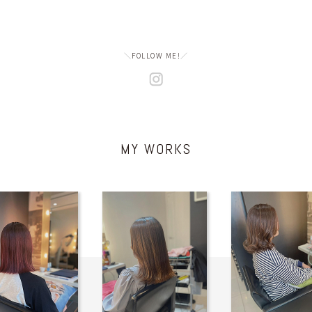
＼
FOLLOW ME!
／
MY WORKS