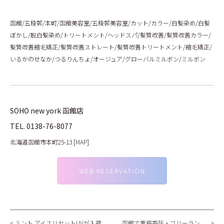
函館/五稜郭/本町/函館美容室/五稜郭美容室/カット/カラー/白髪染め/白髪
ぼかし/脱白髪染め/トリートメント/ヘッドスパ/髪質改善/髪質改善カラー/
髪質改善縮毛矯正/髪質改善ストレート/髪質改善トリートメント/縮毛矯正/
いるかのせなか/つるりんちょ/オージュア/グローバルミルボン/ミルボン
SOHO new york 函館店
TEL.
0138-76-8077
北海道函館市本町25-13 [
MAP
]
WEB RESERVATION
ミント アイスリセットUVが入荷
函館で業務委託・フリーラン